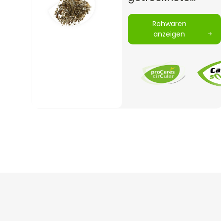
Kartoffelschnippse
Rohwaren
anzeigen