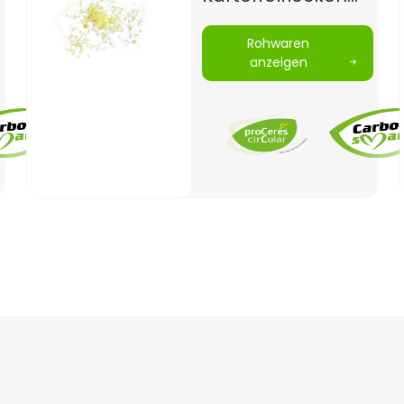
l
mit grober
Rohwaren
Struktur,
anzeigen
vollaufgeschlossen