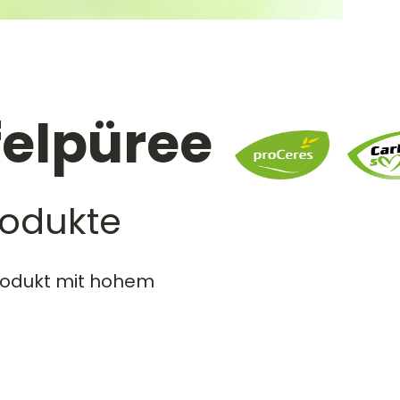
felpüree
rodukte
produkt mit hohem