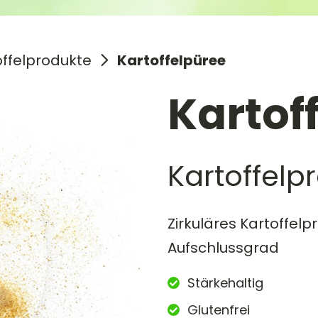
offelprodukte
Kartoffelpüree
Kartof
Kartoffelp
Zirkuläres Kartoffel
Aufschlussgrad
Stärkehaltig
Glutenfrei